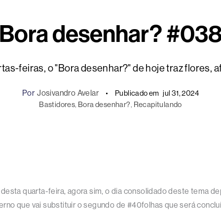
Bora desenhar? #03
s-feiras, o "Bora desenhar?" de hoje traz flores, afi
Por
Josivandro Avelar
Publicado em
jul 31, 2024
Bastidores
, 
Bora desenhar?
, 
Recapitulando
desta quarta-feira, agora sim, o dia consolidado deste tema 
rno que vai substituir o segundo de #40folhas que será concluí