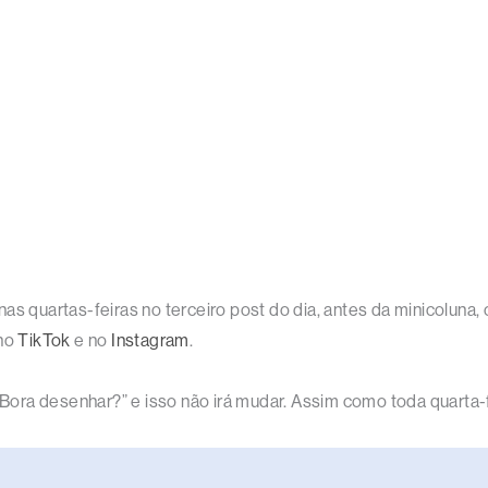
nas quartas-feiras no terceiro post do dia, antes da minicolun
 no
TikTok
e no
Instagram
.
“Bora desenhar?” e isso não irá mudar. Assim como toda quarta-fe