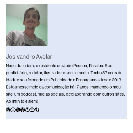
o
s
n
p
n
o
p
k
k
Josivandro Avelar
Nascido, criado e residente em João Pessoa, Paraíba. Sou
publicitário, redator, ilustrador e social media. Tenho 37 anos de
idade e sou formado em Publicidade e Propaganda desde 2013.
Estou nesse meio da comunicação há 17 anos, mantendo o meu
site, um podcast, mídias sociais, e colaborando com outros sites.
Ao infinito e além!