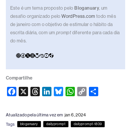
Este é um tema proposto pelo
Bloganuary
, um
desafio organizado pelo
WordPress.com
todo mês
de janeiro com o objetivo de estimular o hábito da
escrita diária, com um
prompt
diferente para cada dia
do mês.
Compartilhe
F
X
T
Li
Bl
W
C
S
a
hr
n
u
h
o
h
c
e
k
e
at
p
ar
Atualizado pela última vez em
jan 6, 2024
e
a
e
sk
s
y
e
Tags
bloganuary
dailyprompt
dailyprompt-1809
b
d
dI
y
A
Li