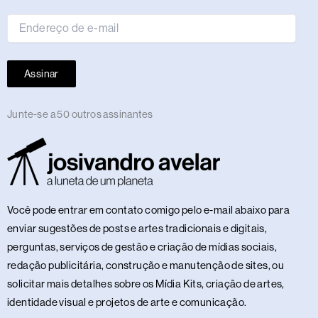
mail
Assinar
Junte-se a 50 outros assinantes
Você pode entrar em contato comigo pelo e-mail abaixo para
enviar sugestões de posts e artes tradicionais e digitais,
perguntas, serviços de gestão e criação de mídias sociais,
redação publicitária, construção e manutenção de sites, ou
solicitar mais detalhes sobre os Mídia Kits, criação de artes,
identidade visual e projetos de arte e comunicação.