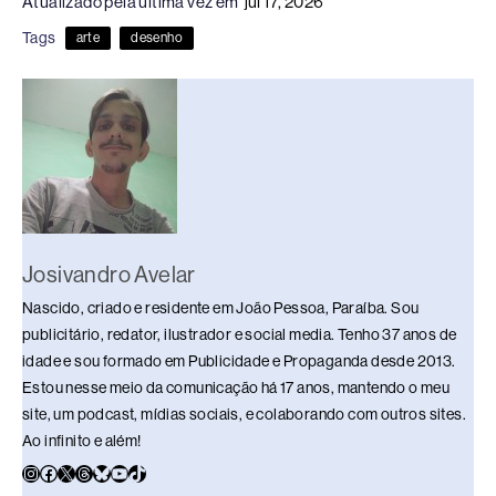
Atualizado pela última vez em
jul 17, 2026
e
a
e
sk
s
y
e
Tags
arte
desenho
b
d
dI
y
A
Li
o
s
n
p
n
o
p
k
k
Josivandro Avelar
Nascido, criado e residente em João Pessoa, Paraíba. Sou
publicitário, redator, ilustrador e social media. Tenho 37 anos de
idade e sou formado em Publicidade e Propaganda desde 2013.
Estou nesse meio da comunicação há 17 anos, mantendo o meu
site, um podcast, mídias sociais, e colaborando com outros sites.
Ao infinito e além!