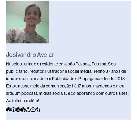
o
s
n
p
n
o
p
k
k
Josivandro Avelar
Nascido, criado e residente em João Pessoa, Paraíba. Sou
publicitário, redator, ilustrador e social media. Tenho 37 anos de
idade e sou formado em Publicidade e Propaganda desde 2013.
Estou nesse meio da comunicação há 17 anos, mantendo o meu
site, um podcast, mídias sociais, e colaborando com outros sites.
Ao infinito e além!