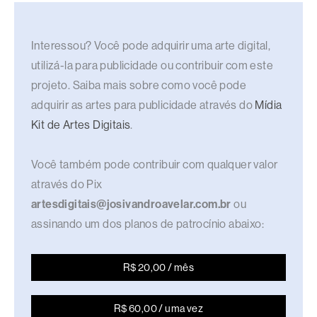
Interessou? Você pode adquirir uma arte digital,
utilizá-la para publicidade ou contribuir com este
projeto. Saiba mais sobre como você pode
adquirir as artes para publicidade através do
Mídia
Kit de Artes Digitais
.
Você também pode contribuir com qualquer valor
através do Pix
artesdigitais@josivandroavelar.com.br
ou
assinando um dos planos de patrocínio abaixo:
R$ 20,00 / mês
R$ 60,00 / uma vez