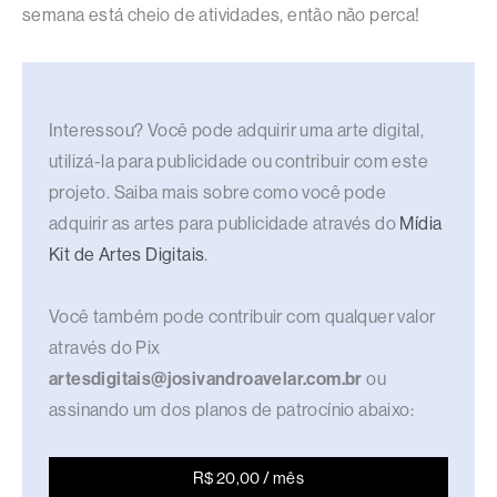
semana está cheio de atividades, então não perca!
Interessou? Você pode adquirir uma arte digital,
utilizá-la para publicidade ou contribuir com este
projeto. Saiba mais sobre como você pode
adquirir as artes para publicidade através do
Mídia
Kit de Artes Digitais
.
Você também pode contribuir com qualquer valor
através do Pix
artesdigitais@josivandroavelar.com.br
ou
assinando um dos planos de patrocínio abaixo:
R$ 20,00 / mês