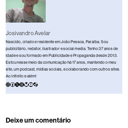
o
s
I
y
p
n
k
n
p
k
Josivandro Avelar
Nascido, criado e residente em João Pessoa, Paraíba. Sou
publicitário, redator, ilustrador e social media. Tenho 37 anos de
idade e sou formado em Publicidade e Propaganda desde 2013.
Estou nesse meio da comunicação há 17 anos, mantendo o meu
site, um podcast, mídias sociais, e colaborando com outros sites.
Ao infinito e além!
Deixe um comentário