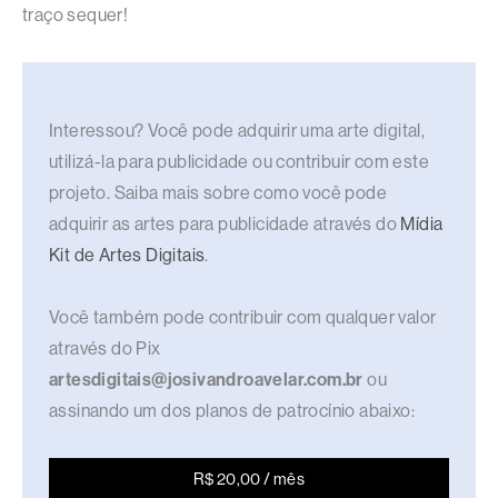
traço sequer!
Interessou? Você pode adquirir uma arte digital,
utilizá-la para publicidade ou contribuir com este
projeto. Saiba mais sobre como você pode
adquirir as artes para publicidade através do
Mídia
Kit de Artes Digitais
.
Você também pode contribuir com qualquer valor
através do Pix
artesdigitais@josivandroavelar.com.br
ou
assinando um dos planos de patrocínio abaixo:
R$ 20,00 / mês