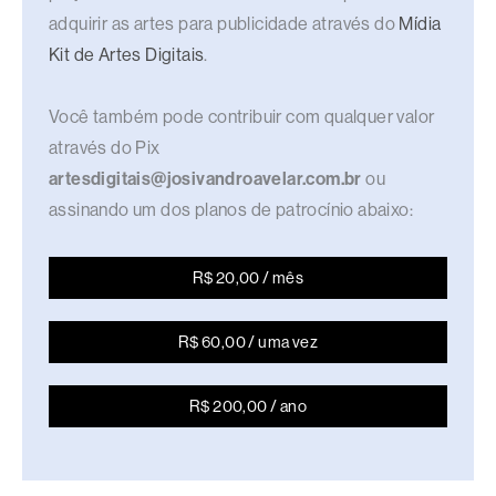
adquirir as artes para publicidade através do
Mídia
Kit de Artes Digitais
.
Você também pode contribuir com qualquer valor
através do Pix
artesdigitais@josivandroavelar.com.br
ou
assinando um dos planos de patrocínio abaixo:
R$ 20,00 / mês
R$ 60,00 / uma vez
R$ 200,00 / ano