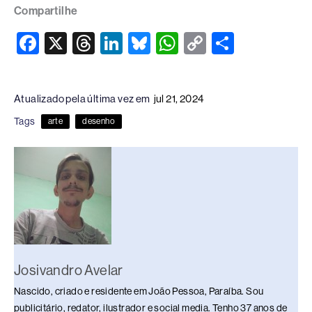
Compartilhe
F
X
T
Li
Bl
W
C
S
a
hr
n
u
h
o
h
c
e
k
e
at
p
ar
Atualizado pela última vez em
jul 21, 2024
e
a
e
sk
s
y
e
Tags
arte
desenho
b
d
dI
y
A
Li
o
s
n
p
n
o
p
k
k
Josivandro Avelar
Nascido, criado e residente em João Pessoa, Paraíba. Sou
publicitário, redator, ilustrador e social media. Tenho 37 anos de