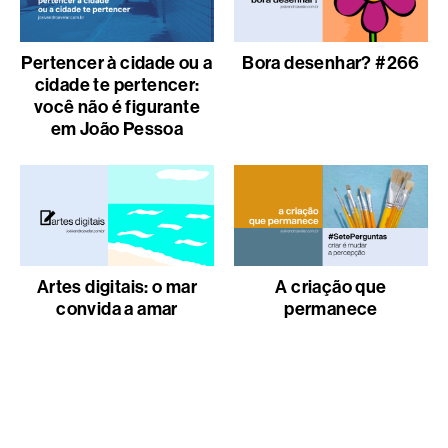
Pertencer à cidade ou a
Bora desenhar? #266
cidade te pertencer:
você não é figurante
em João Pessoa
Artes digitais: o mar
A criação que
convida a amar
permanece