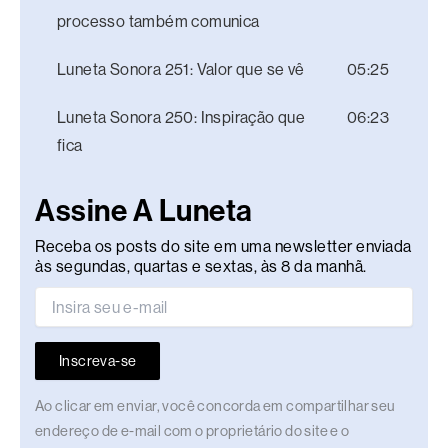
processo também comunica
Luneta Sonora 251: Valor que se vê
05:25
Luneta Sonora 250: Inspiração que
06:23
fica
Assine A Luneta
Receba os posts do site em uma newsletter enviada
às segundas, quartas e sextas, às 8 da manhã.
Inscreva-se
Ao clicar em enviar, você concorda em compartilhar seu
endereço de e-mail com o proprietário do site e o