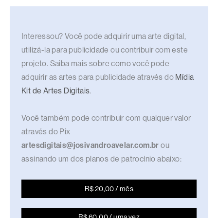
Interessou? Você pode adquirir uma arte digital,
utilizá-la para publicidade ou contribuir com este
projeto. Saiba mais sobre como você pode
adquirir as artes para publicidade através do
Mídia
Kit de Artes Digitais
.
Você também pode contribuir com qualquer valor
através do Pix
artesdigitais@josivandroavelar.com.br
ou
assinando um dos planos de patrocínio abaixo:
R$ 20,00 / mês
R$ 60,00 / uma vez