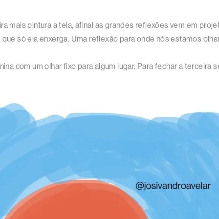
ra mais pintura a tela, afinal as grandes reflexões vem em pro
ê, e que só ela enxerga. Uma reflexão para onde nós estamos olha
nina com um olhar fixo para algum lugar. Para fechar a terceira s