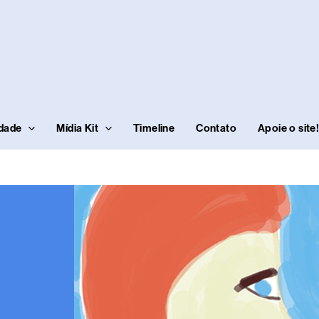
idade
Mídia Kit
Timeline
Contato
Apoie o site