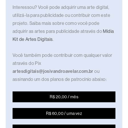
Interessou? Você pode adquirir uma arte digital,
utilizá-la para publicidade ou contribuir com este
projeto. Saiba mais sobre como você pode
adquirir as artes para publicidade através do
Mídia
Kit de Artes Digitais
.
Você também pode contribuir com qualquer valor
através do Pix
artesdigitais@josivandroavelar.com.br
ou
assinando um dos planos de patrocínio abaixo:
R$ 20,00 / mês
R$ 60,00 / uma vez