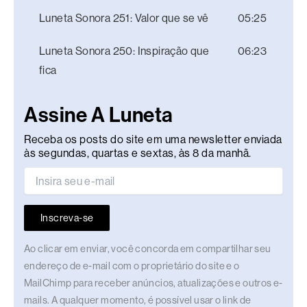
Luneta Sonora 251: Valor que se vê
05:25
Luneta Sonora 250: Inspiração que
06:23
fica
Assine A Luneta
Receba os posts do site em uma newsletter enviada
às segundas, quartas e sextas, às 8 da manhã.
Inscreva-se
Ao clicar em enviar, você concorda em compartilhar seu
endereço de e-mail com o proprietário do site e o
MailChimp para receber anúncios, atualizações e outros e-
mails. A qualquer momento, é possível usar o link de