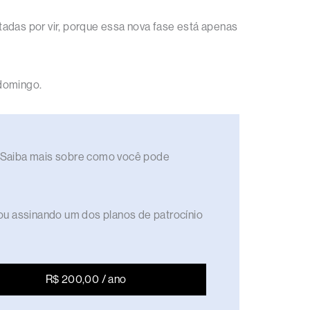
ntadas por vir, porque essa nova fase está apenas
 domingo.
to. Saiba mais sobre como você pode
ou assinando um dos planos de patrocínio
R$ 200,00 / ano