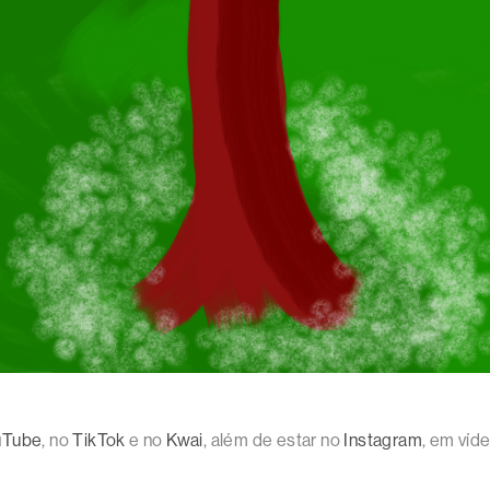
uTube
, no
TikTok
e no
Kwai
, além de estar no
Instagram
, em víd