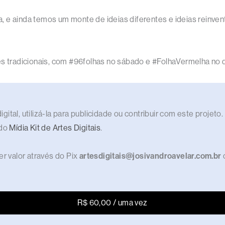
ira, e ainda temos um monte de ideias diferentes e ideias reinve
tes tradicionais, com #96folhas no sábado e #FolhaVermelha no
gital, utilizá-la para publicidade ou contribuir com este proje
 do
Mídia Kit de Artes Digitais
.
r valor através do Pix
artesdigitais@josivandroavelar.com.br
R$ 60,00 / uma vez