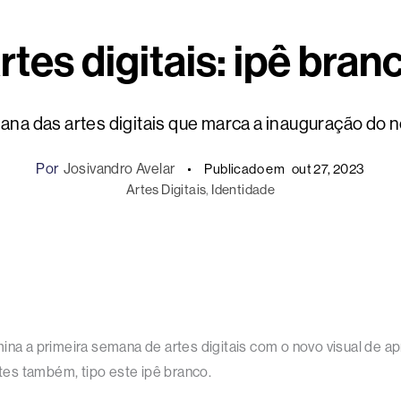
rtes digitais: ipê bran
ana das artes digitais que marca a inauguração do n
Por
Josivandro Avelar
Publicado em
out 27, 2023
Artes Digitais
, 
Identidade
mina a primeira semana de artes digitais com o novo visual d
ntes também, tipo este ipê branco.