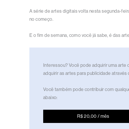
A série de artes digitais volta nesta segunda-fe
no começo.
E o fim de semana, como você já sabe, é das ar
Interessou? Você pode adquirir uma arte di
adquirir as artes para publicidade através
Você também pode contribuir com qualque
abaixo:
R$ 20,00 / mês