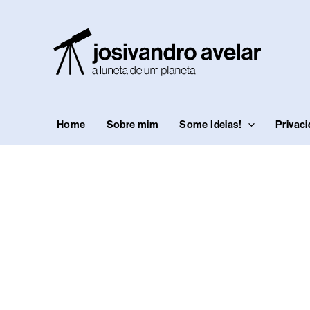
Ir
para
o
conteúdo
Home
Sobre mim
Some Ideias!
Privac