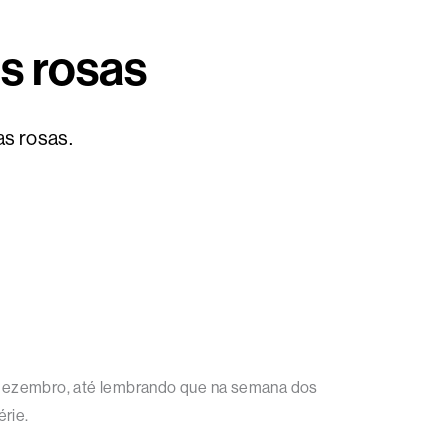
as rosas
as rosas.
e dezembro, até lembrando que na semana dos
érie.