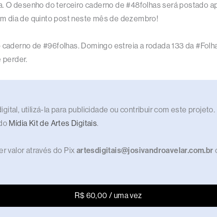
ira. O desenho do terceiro caderno de #48folhas será postado a
m dia de quinto post neste mês de dezembro!
o caderno de #96folhas. Domingo estreia a rodada 133 da #Fol
 perder.
gital, utilizá-la para publicidade ou contribuir com este proje
 do
Mídia Kit de Artes Digitais
.
r valor através do Pix
artesdigitais@josivandroavelar.com.br
R$ 60,00 / uma vez