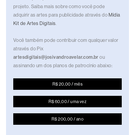
projeto. Saiba mais sobre como você pode
adquirir as artes para publicidade através do
Mídia
Kit de Artes Digitais
.
Você também pode contribuir com qualquer valor
através do Pix
artesdigitais@josivandroavelar.com.br
ou
assinando um dos planos de patrocínio abaixo:
R$ 20,00 / mês
R$ 60,00 / uma vez
R$ 200,00 / ano