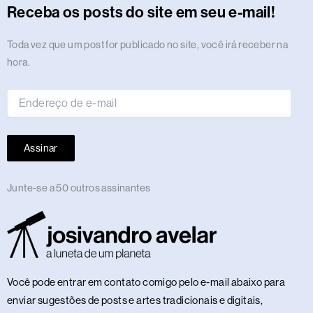
r
o
t
s
i
e
a
e
p
e
o
y
Receba os posts do site em seu e-mail!
a
k
e
n
m
s
p
n
m
r
t
Endereço
Toda vez que um post for publicado no site, você irá receber na
de
hora.
e-
mail
Assinar
Junte-se a 50 outros assinantes
Você pode entrar em contato comigo pelo e-mail abaixo para
enviar sugestões de posts e artes tradicionais e digitais,