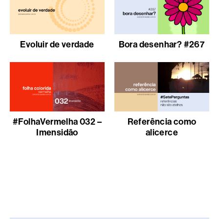
Evoluir de verdade
Bora desenhar? #267
#FolhaVermelha 032 –
Referência como
Imensidão
alicerce