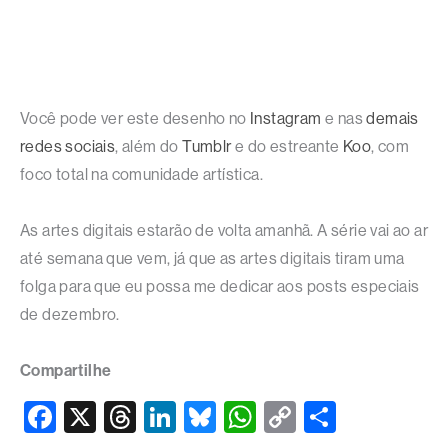
Você pode ver este desenho no
Instagram
e nas
demais
redes sociais
, além do
Tumblr
e do estreante
Koo
, com
foco total na comunidade artística.
As artes digitais estarão de volta amanhã. A série vai ao ar
até semana que vem, já que as artes digitais tiram uma
folga para que eu possa me dedicar aos posts especiais
de dezembro.
Compartilhe
F
X
T
Li
Bl
W
C
S