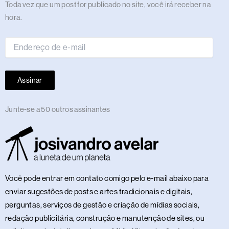
Endereço
Toda vez que um post for publicado no site, você irá receber na
de
hora.
e-
mail
Assinar
Junte-se a 50 outros assinantes
Você pode entrar em contato comigo pelo e-mail abaixo para
enviar sugestões de posts e artes tradicionais e digitais,
perguntas, serviços de gestão e criação de mídias sociais,
redação publicitária, construção e manutenção de sites, ou