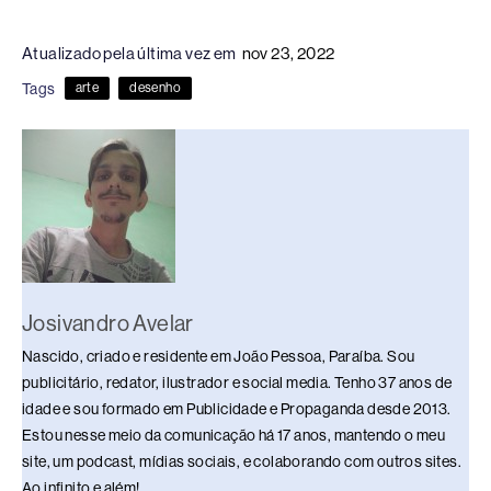
a
hr
n
u
h
o
h
c
e
k
e
at
p
ar
Atualizado pela última vez em
nov 23, 2022
e
a
e
sk
s
y
e
Tags
arte
desenho
b
d
dI
y
A
Li
o
s
n
p
n
o
p
k
k
Josivandro Avelar
Nascido, criado e residente em João Pessoa, Paraíba. Sou
publicitário, redator, ilustrador e social media. Tenho 37 anos de
idade e sou formado em Publicidade e Propaganda desde 2013.
Estou nesse meio da comunicação há 17 anos, mantendo o meu
site, um podcast, mídias sociais, e colaborando com outros sites.
Ao infinito e além!