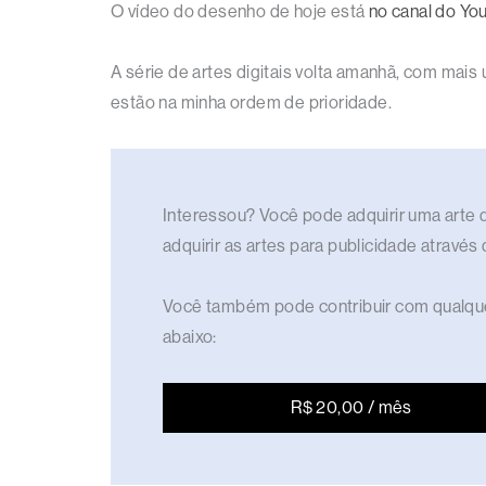
O vídeo do desenho de hoje está
no canal do Yo
A série de artes digitais volta amanhã, com ma
estão na minha ordem de prioridade.
Interessou? Você pode adquirir uma arte di
adquirir as artes para publicidade através
Você também pode contribuir com qualque
abaixo:
R$ 20,00 / mês