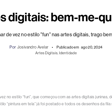
s digitais: bem-me-q
r de vez no estilo "fun" nas artes digitais, trago 
Por
Josivandro Avelar
Publicado em
ago 20, 2024
Artes Digitais
, 
Identidade
vez no estilo “fun”, que começou com as artes digitais juninas
stilo “pintura em tela” já foi postado e todos os desenhos da fila