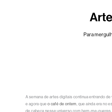
Arte
Para mergulha
A semana de artes digitais continua entrando de 
e agora que
o café de ontem
, que ainda era no e
de cabeça nesse universo com bem-me-queres.