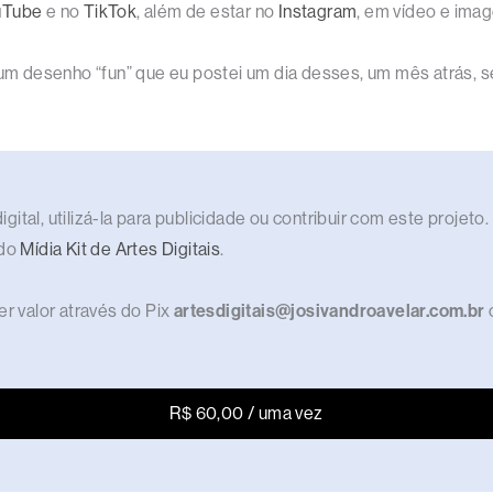
uTube
e no
TikTok
, além de estar no
Instagram
, em vídeo e im
is um desenho “fun” que eu postei um dia desses, um mês atrá
gital, utilizá-la para publicidade ou contribuir com este proje
 do
Mídia Kit de Artes Digitais
.
r valor através do Pix
artesdigitais@josivandroavelar.com.br
R$ 60,00 / uma vez