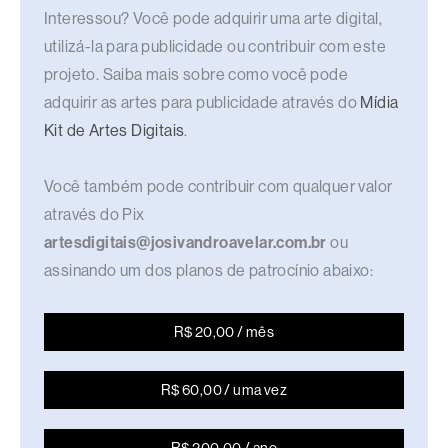
Interessou? Você pode adquirir uma arte digital,
utilizá-la para publicidade ou contribuir com este
projeto. Saiba mais sobre como você pode
adquirir as artes para publicidade através do
Mídia
Kit de Artes Digitais
.
Você também pode contribuir com qualquer valor
através do Pix
artesdigitais@josivandroavelar.com.br
ou
assinando um dos planos de patrocínio abaixo:
R$ 20,00 / mês
R$ 60,00 / uma vez