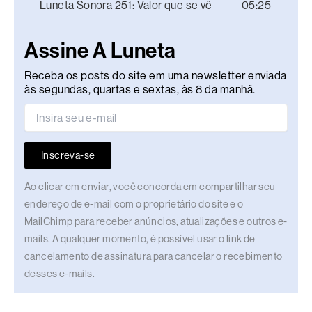
Luneta Sonora 251: Valor que se vê
05:25
Assine A Luneta
Receba os posts do site em uma newsletter enviada
às segundas, quartas e sextas, às 8 da manhã.
Inscreva-se
Ao clicar em enviar, você concorda em compartilhar seu
endereço de e-mail com o proprietário do site e o
MailChimp para receber anúncios, atualizações e outros e-
mails. A qualquer momento, é possível usar o link de
cancelamento de assinatura para cancelar o recebimento
desses e-mails.