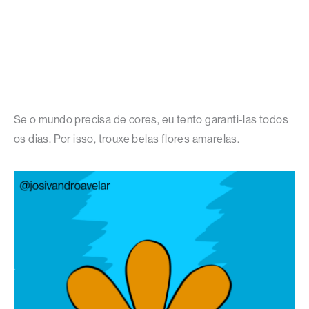
Se o mundo precisa de cores, eu tento garanti-las todos
os dias. Por isso, trouxe belas flores amarelas.