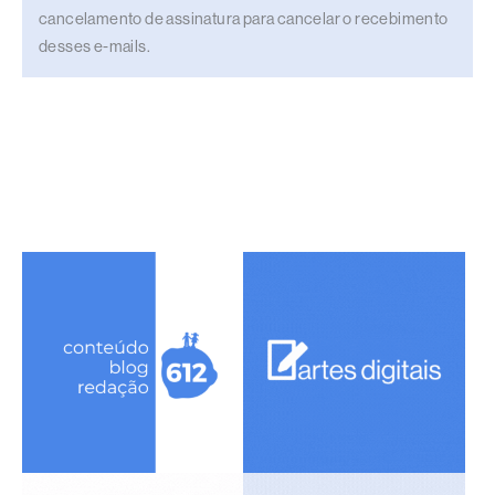
cancelamento de assinatura para cancelar o recebimento
desses e-mails.