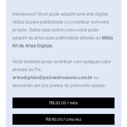
Interessou? Você pode adquirir uma arte digital,
utilizá-la para publicidade ou contribuir com este
projeto. Saiba mais sobre como você pode
adquirir as artes para publicidade através do
Mídia
Kit de Artes Digitais
.
Você também pode contribuir com qualquer valor
através do Pix
artesdigitais@josivandroavelar.com.br
ou
assinando um dos planos de patrocínio abaixo:
R$ 20,00 / mês
R$ 60,00 / uma vez