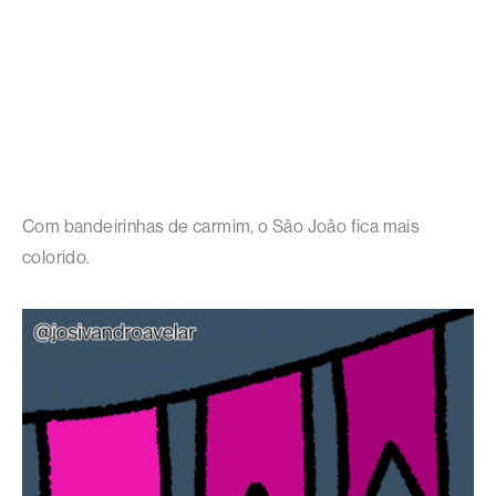
Com bandeirinhas de carmim, o São João fica mais
colorido.