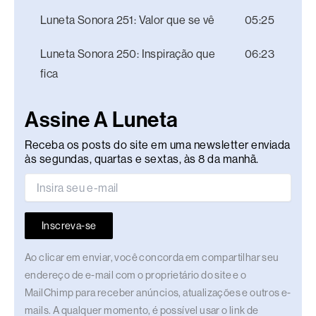
Luneta Sonora 251: Valor que se vê
05:25
Luneta Sonora 250: Inspiração que
06:23
fica
Assine A Luneta
Receba os posts do site em uma newsletter enviada
às segundas, quartas e sextas, às 8 da manhã.
Inscreva-se
Ao clicar em enviar, você concorda em compartilhar seu
endereço de e-mail com o proprietário do site e o
MailChimp para receber anúncios, atualizações e outros e-
mails. A qualquer momento, é possível usar o link de