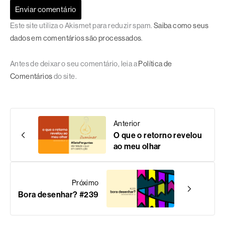
Este site utiliza o Akismet para reduzir spam.
Saiba como seus
dados em comentários são processados
.
Antes de deixar o seu comentário, leia a
Política de
Comentários
do site.
Anterior
O que o retorno revelou
ao meu olhar
Próximo
Bora desenhar? #239