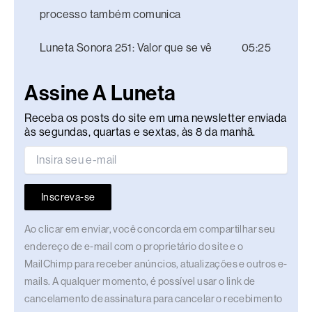
processo também comunica
Luneta Sonora 251: Valor que se vê
05:25
Assine A Luneta
Receba os posts do site em uma newsletter enviada
às segundas, quartas e sextas, às 8 da manhã.
Inscreva-se
Ao clicar em enviar, você concorda em compartilhar seu
endereço de e-mail com o proprietário do site e o
MailChimp para receber anúncios, atualizações e outros e-
mails. A qualquer momento, é possível usar o link de
cancelamento de assinatura para cancelar o recebimento