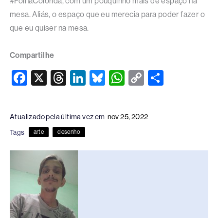
#FolhaColorida, com um pouquinho mais de espaço na
mesa. Aliás, o espaço que eu merecia para poder fazer o
que eu quiser na mesa.
Compartilhe
F
X
T
Li
Bl
W
C
S
a
hr
n
u
h
o
h
c
e
k
e
at
p
ar
Atualizado pela última vez em
nov 25, 2022
e
a
e
sk
s
y
e
Tags
arte
desenho
b
d
dI
y
A
Li
o
s
n
p
n
o
p
k
k