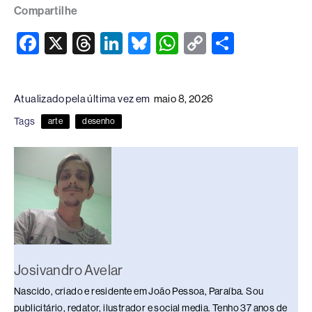
Compartilhe
F
X
T
Li
Bl
W
C
S
a
hr
n
u
h
o
h
c
e
k
e
at
p
ar
Atualizado pela última vez em
maio 8, 2026
e
a
e
sk
s
y
e
Tags
arte
desenho
b
d
dI
y
A
Li
o
s
n
p
n
o
p
k
k
Josivandro Avelar
Nascido, criado e residente em João Pessoa, Paraíba. Sou
publicitário, redator, ilustrador e social media. Tenho 37 anos de