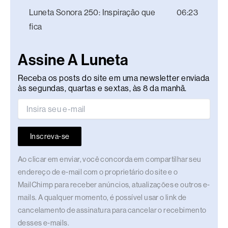
Luneta Sonora 250: Inspiração que
06:23
fica
Assine A Luneta
Receba os posts do site em uma newsletter enviada
às segundas, quartas e sextas, às 8 da manhã.
Inscreva-se
Ao clicar em enviar, você concorda em compartilhar seu
endereço de e-mail com o proprietário do site e o
MailChimp para receber anúncios, atualizações e outros e-
mails. A qualquer momento, é possível usar o link de
cancelamento de assinatura para cancelar o recebimento
desses e-mails.