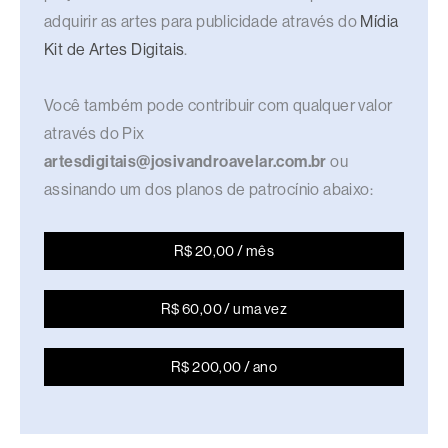
adquirir as artes para publicidade através do
Mídia
Kit de Artes Digitais
.
Você também pode contribuir com qualquer valor
através do Pix
artesdigitais@josivandroavelar.com.br
ou
assinando um dos planos de patrocínio abaixo:
R$ 20,00 / mês
R$ 60,00 / uma vez
R$ 200,00 / ano