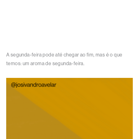
A segunda-feira pode até chegar ao fim, mas é o que
temos: um aroma de segunda-feira.