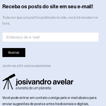
r
o
t
s
i
e
a
e
p
e
o
y
Receba os posts do site em seu e-mail!
a
k
e
n
m
s
p
n
m
r
t
Endereço
Toda vez que um post for publicado no site, você irá receber na
de
hora.
e-
mail
Assinar
Junte-se a 50 outros assinantes
Você pode entrar em contato comigo pelo e-mail abaixo para
enviar sugestões de posts e artes tradicionais e digitais,