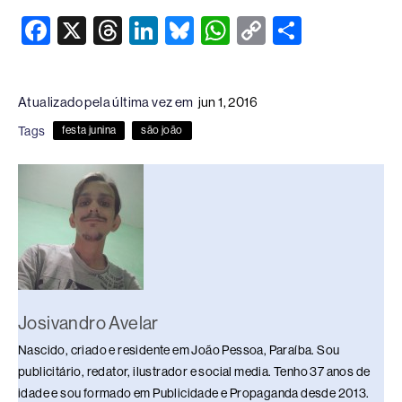
F
X
T
Li
Bl
W
C
S
a
hr
n
u
h
o
h
c
e
k
e
at
p
ar
Atualizado pela última vez em
jun 1, 2016
e
a
e
sk
s
y
e
Tags
festa junina
são joão
b
d
dI
y
A
Li
o
s
n
p
n
o
p
k
k
Josivandro Avelar
Nascido, criado e residente em João Pessoa, Paraíba. Sou
publicitário, redator, ilustrador e social media. Tenho 37 anos de
idade e sou formado em Publicidade e Propaganda desde 2013.