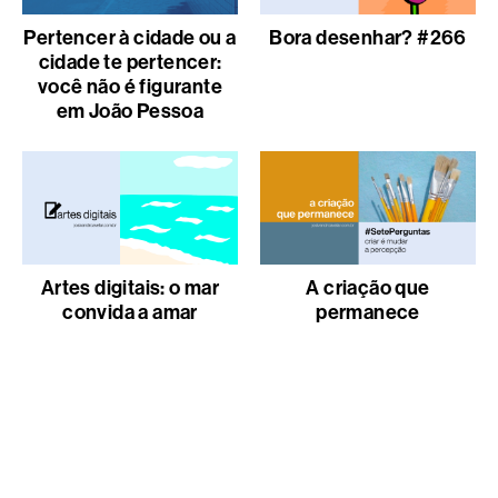
Pertencer à cidade ou a
Bora desenhar? #266
cidade te pertencer:
você não é figurante
em João Pessoa
Artes digitais: o mar
A criação que
convida a amar
permanece