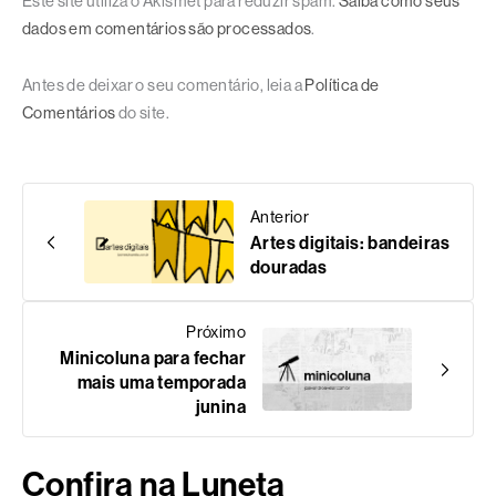
Este site utiliza o Akismet para reduzir spam.
Saiba como seus
dados em comentários são processados
.
Antes de deixar o seu comentário, leia a
Política de
Comentários
do site.
Anterior
Artes digitais: bandeiras
douradas
Próximo
Minicoluna para fechar
mais uma temporada
junina
Confira na Luneta