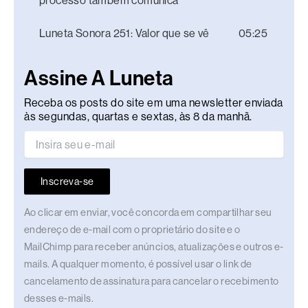
processo também comunica
Luneta Sonora 251: Valor que se vê
05:25
Assine A Luneta
Receba os posts do site em uma newsletter enviada
às segundas, quartas e sextas, às 8 da manhã.
Inscreva-se
Ao clicar em enviar, você concorda em compartilhar seu
endereço de e-mail com o proprietário do site e o
MailChimp para receber anúncios, atualizações e outros e-
mails. A qualquer momento, é possível usar o link de
cancelamento de assinatura para cancelar o recebimento
desses e-mails.