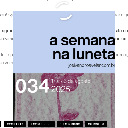
sso! Que a semana que começa seja melhor do que a semana qu
stagram
e nas
demais redes sociais
, além do
canal deste site 
volvimento dos meus projetos através dos
planos de patrocínio
e, e podem ter certeza de uma coisa: cada semana que começa
que vamos!
identidade
luneta sonora
minha cidade
minicoluna