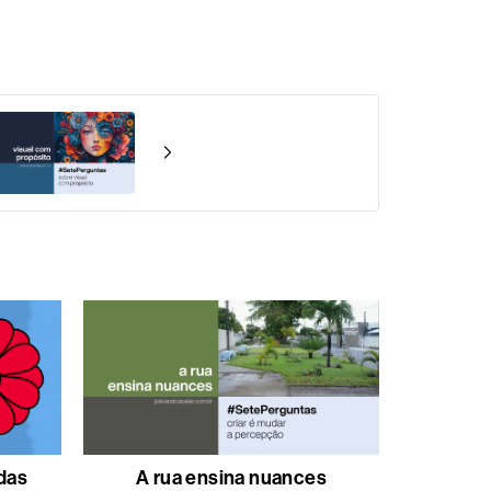
 das
A rua ensina nuances