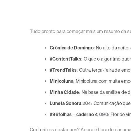
Tudo pronto para começar mais um resumo da se
Crônica de Domingo
:
No alto da noite
#ContentTalks
:
O que o algoritmo quer
#TrendTalks
:
Outra terça-feira de em
Minicoluna
:
Minicoluna com muita emo
Minha Cidade
:
Na base da análise de 
Luneta Sonora
204:
Comunicação que
#96folhas – caderno 4
090:
Flor de vi
Conferiu os destaques? Agora é hora de dar uma