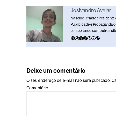
b
d
dI
y
A
Li
o
s
n
p
n
Josivandro Avelar
o
p
k
Nascido, criado e residente 
k
Publicidade e Propaganda de
colaborando com outros sites
Deixe um comentário
O seu endereço de e-mail não será publicado.
Ca
Comentário