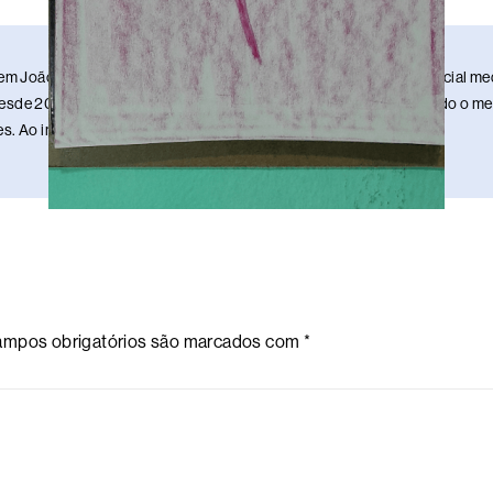
em João Pessoa, Paraíba. Sou publicitário, redator, ilustrador e social 
sde 2013. Estou nesse meio da comunicação há 17 anos, mantendo o meu 
. Ao infinito e além!
mpos obrigatórios são marcados com
*