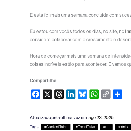
E esta foi mais uma semana concluída com suce
Eu estou com vocês todos os dias, no site, no
In
considere colaborar com o crescimento e desen
Hora de começar mais uma semana de intensidad
coisas incríveis estão para acontecer. E vamos 
Compartilhe
F
X
T
Li
Bl
W
C
S
a
hr
n
u
h
o
h
c
e
k
e
at
p
ar
Atualizado pela última vez em
ago 23, 2025
e
a
e
sk
s
y
e
Tags
#ContentTalks
#TrendTalks
arte
crônica