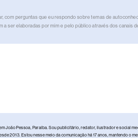
elar, com perguntas que eu respondo sobre temas de autoconhec
ram a ser elaboradas por mim e pelo público através dos canais d
em João Pessoa, Paraíba. Sou publicitário, redator, ilustrador e social 
sde 2013. Estou nesse meio da comunicação há 17 anos, mantendo o meu 