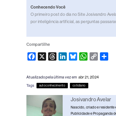
Conhecendo Você
O primeiro post do dia no Site Josivandro Av
por inteligência artificial, as perguntas passa
Compartilhe
F
X
T
Li
Bl
W
C
S
a
hr
n
u
h
o
h
c
e
k
e
at
p
ar
Atualizado pela última vez em
abr 21, 2024
e
a
e
sk
s
y
e
Tags
autoconhecimento
cotidiano
b
d
dI
y
A
Li
o
s
n
p
n
Josivandro Avelar
o
p
k
Nascido, criado e residente 
k
Publicidade e Propaganda de