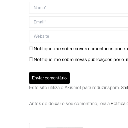
Name*
Email*
Website
Notifique-me sobre novos comentários por e-m
Notifique-me sobre novas publicações por e-m
Este site utiliza o Akismet para reduzir spam.
Sai
Antes de deixar o seu comentário, leia a
Política