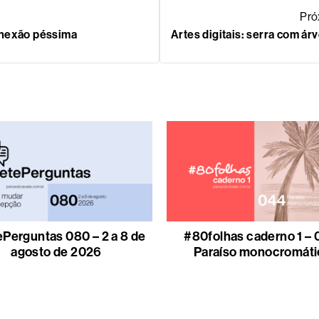
Pró
onexão péssima
Artes digitais: serra com ár
Perguntas 080 – 2 a 8 de
#80folhas caderno 1 – 
agosto de 2026
Paraíso monocromáti