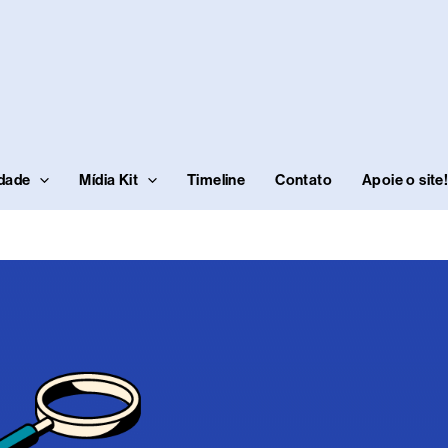
idade
Mídia Kit
Timeline
Contato
Apoie o site