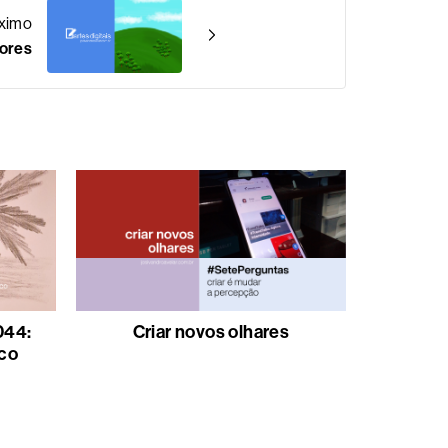
ximo
vores
044:
Criar novos olhares
co