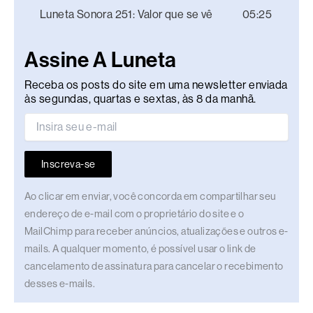
Luneta Sonora 251: Valor que se vê
05:25
Assine A Luneta
Receba os posts do site em uma newsletter enviada
às segundas, quartas e sextas, às 8 da manhã.
Inscreva-se
Ao clicar em enviar, você concorda em compartilhar seu
endereço de e-mail com o proprietário do site e o
MailChimp para receber anúncios, atualizações e outros e-
mails. A qualquer momento, é possível usar o link de
cancelamento de assinatura para cancelar o recebimento
desses e-mails.