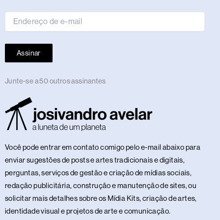
mail
Assinar
Junte-se a 50 outros assinantes
Você pode entrar em contato comigo pelo e-mail abaixo para
enviar sugestões de posts e artes tradicionais e digitais,
perguntas, serviços de gestão e criação de mídias sociais,
redação publicitária, construção e manutenção de sites, ou
solicitar mais detalhes sobre os Mídia Kits, criação de artes,
identidade visual e projetos de arte e comunicação.