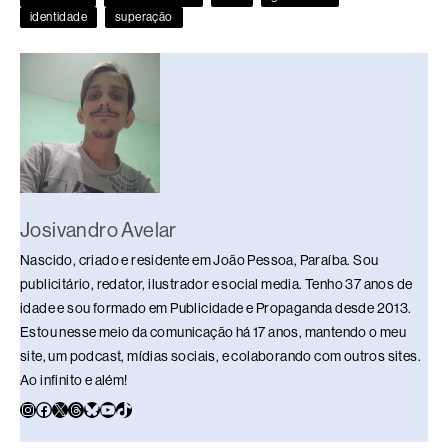
o
s
n
p
n
identidade
superação
o
p
k
k
Josivandro Avelar
Nascido, criado e residente em João Pessoa, Paraíba. Sou
publicitário, redator, ilustrador e social media. Tenho 37 anos de
idade e sou formado em Publicidade e Propaganda desde 2013.
Estou nesse meio da comunicação há 17 anos, mantendo o meu
site, um podcast, mídias sociais, e colaborando com outros sites.
Ao infinito e além!