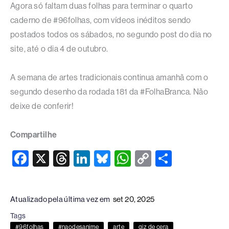
Agora só faltam duas folhas para terminar o quarto
caderno de #96folhas, com vídeos inéditos sendo
postados todos os sábados, no segundo post do dia no
site, até o dia 4 de outubro.
A semana de artes tradicionais continua amanhã com o
segundo desenho da rodada 181 da #FolhaBranca. Não
deixe de conferir!
Compartilhe
F
X
T
Li
Bl
W
C
S
a
hr
n
u
h
o
h
c
e
k
e
at
p
ar
Atualizado pela última vez em
set 20, 2025
e
a
e
sk
s
y
e
Tags
b
d
dI
y
A
Li
#96folhas
#naodesanime
arte
giz de cera