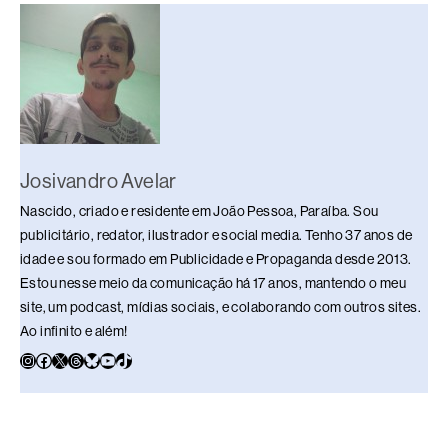
o
p
k
k
Josivandro Avelar
Nascido, criado e residente em João Pessoa, Paraíba. Sou
publicitário, redator, ilustrador e social media. Tenho 37 anos de
idade e sou formado em Publicidade e Propaganda desde 2013.
Estou nesse meio da comunicação há 17 anos, mantendo o meu
site, um podcast, mídias sociais, e colaborando com outros sites.
Ao infinito e além!