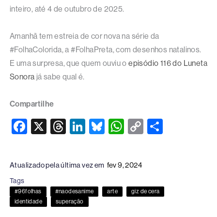
inteiro, até 4 de outubro de 2025.
Amanhã tem estreia de cor nova na série da
#FolhaColorida, a #FolhaPreta, com desenhos natalinos.
E uma surpresa, que quem ouviu o
episódio 116 do Luneta
Sonora
já sabe qual é.
Compartilhe
F
X
T
Li
Bl
W
C
S
a
hr
n
u
h
o
h
c
e
k
e
at
p
ar
Atualizado pela última vez em
fev 9, 2024
e
a
e
sk
s
y
e
Tags
b
d
dI
y
A
Li
#96folhas
#naodesanime
arte
giz de cera
o
s
n
p
n
identidade
superação