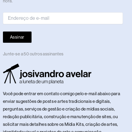
hora.
e-
mail
Assinar
Junte-se a 50 outros assinantes
Você pode entrar em contato comigo pelo e-mail abaixo para
enviar sugestões de posts e artes tradicionais e digitais,
perguntas, serviços de gestão e criação de mídias sociais,
redação publicitária, construção e manutenção de sites, ou
solicitar mais detalhes sobre os Mídia Kits, criação de artes,
identidade visual e projetos de arte e comunicação.