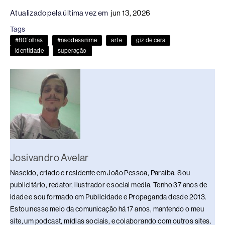
c
e
k
e
at
p
ar
Atualizado pela última vez em
jun 13, 2026
e
a
e
sk
s
y
e
Tags
b
d
dI
y
A
Li
#80folhas
#naodesanime
arte
giz de cera
o
s
n
p
n
identidade
superação
o
p
k
k
Josivandro Avelar
Nascido, criado e residente em João Pessoa, Paraíba. Sou
publicitário, redator, ilustrador e social media. Tenho 37 anos de
idade e sou formado em Publicidade e Propaganda desde 2013.
Estou nesse meio da comunicação há 17 anos, mantendo o meu
site, um podcast, mídias sociais, e colaborando com outros sites.