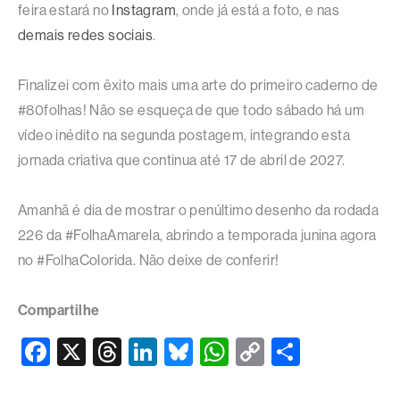
feira estará no
Instagram
, onde já está a foto, e nas
demais redes sociais
.
Finalizei com êxito mais uma arte do primeiro caderno de
#80folhas! Não se esqueça de que todo sábado há um
vídeo inédito na segunda postagem, integrando esta
jornada criativa que continua até 17 de abril de 2027.
Amanhã é dia de mostrar o penúltimo desenho da rodada
226 da #FolhaAmarela, abrindo a temporada junina agora
no #FolhaColorida. Não deixe de conferir!
Compartilhe
F
X
T
Li
Bl
W
C
S
a
hr
n
u
h
o
h