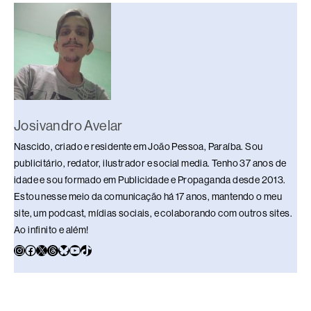
b
d
dI
y
A
Li
o
s
n
p
n
o
p
k
k
Josivandro Avelar
Nascido, criado e residente em João Pessoa, Paraíba. Sou
publicitário, redator, ilustrador e social media. Tenho 37 anos de
idade e sou formado em Publicidade e Propaganda desde 2013.
Estou nesse meio da comunicação há 17 anos, mantendo o meu
site, um podcast, mídias sociais, e colaborando com outros sites.
Ao infinito e além!