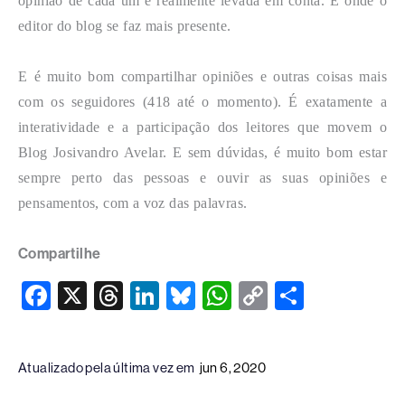
opinião de cada um é realmente levada em conta. É onde o
editor do blog se faz mais presente.
E é muito bom compartilhar opiniões e outras coisas mais
com os seguidores (418 até o momento). É exatamente a
interatividade e a participação dos leitores que movem o
Blog Josivandro Avelar. E sem dúvidas, é muito bom estar
sempre perto das pessoas e ouvir as suas opiniões e
pensamentos, com a voz das palavras.
Compartilhe
F
X
T
Li
Bl
W
C
S
a
hr
n
u
h
o
h
c
e
k
e
at
p
ar
Atualizado pela última vez em
jun 6, 2020
e
a
e
sk
s
y
e