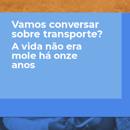
Vamos conversar 
sobre transporte?
A vida não era 
mole há onze 
anos
Opening
https://josivandroavelar.com.br/a-vida-nao-era-mole-ha-onze-anos/