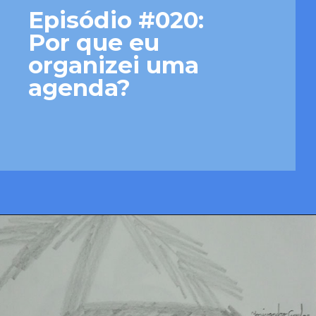
Episódio #020: 
Por que eu 
organizei uma 
agenda?
Opening
https://josivandroavelar.com.br/luneta-sonora-021-viadutos-web-stories-e-um-encerramento-enrolado/