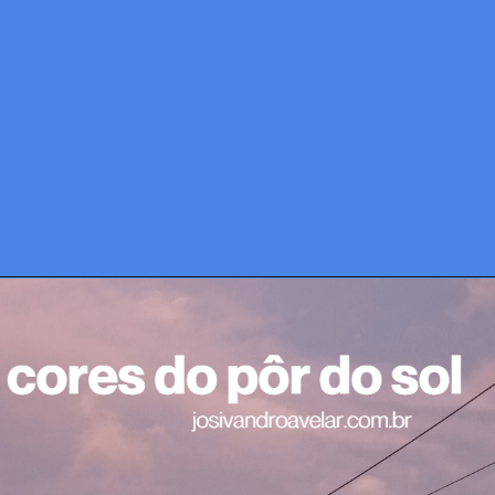
E a semana foi como? Dá 
uma olhada em como foi a 
semana no Blog Josivandro 
Avelar com os destaques 
dessa semana que passou.