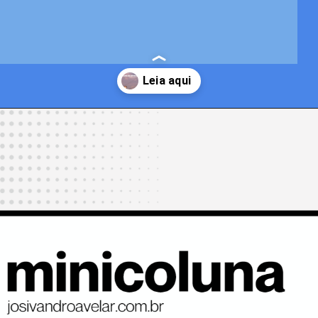
Opening
https://josivandroavelar.com.br/as-cores-do-por-do-sol/