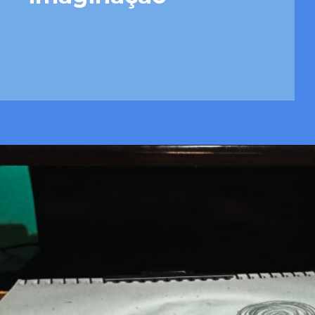
Opening
https://josivandroavelar.com.br/96folhas-um-refugio-na-imaginacao/