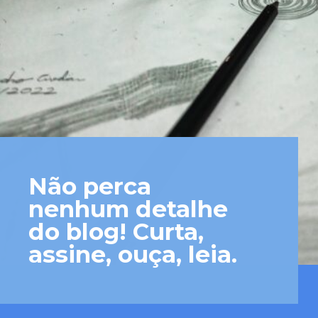
Não perca 
nenhum detalhe 
do blog! Curta, 
assine, ouça, leia.