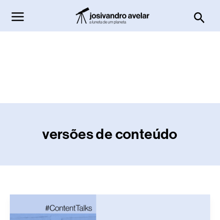
Ir
Pesq
para
o
conteúdo
versões de conteúdo