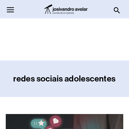
Ir
Pesq
para
o
conteúdo
redes sociais adolescentes