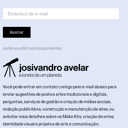
e-
mail
Assinar
Junte-se a 50 outros assinantes
Você pode entrar em contato comigo pelo e-mail abaixo para
enviar sugestões de posts e artes tradicionais e digitais,
perguntas, serviços de gestão e criação de mídias sociais,
redação publicitária, construção e manutenção de sites, ou
solicitar mais detalhes sobre os Mídia Kits, criação de artes,
identidade visual e projetos de arte e comunicação.