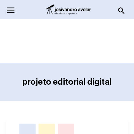
Ir
Pesq
para
o
conteúdo
projeto editorial digital