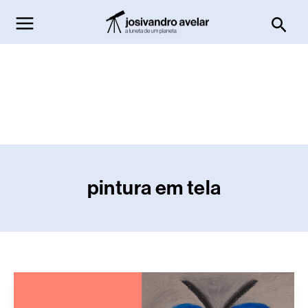
Ir
Pesq
para
o
conteúdo
pintura em tela