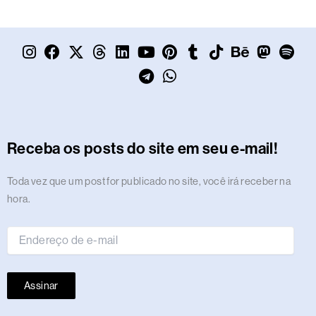
I
F
X
T
L
Y
T
P
W
T
T
B
M
S
n
a
-
h
i
o
e
i
h
u
i
e
a
p
s
c
t
r
n
u
l
n
a
m
k
h
s
o
t
e
w
e
k
t
e
t
t
b
t
a
t
t
a
b
i
a
e
u
g
e
s
l
o
n
o
i
g
o
t
d
d
b
r
r
a
r
k
c
d
f
r
o
t
s
i
e
a
e
p
e
o
y
Receba os posts do site em seu e-mail!
a
k
e
n
m
s
p
n
m
r
t
Endereço
Toda vez que um post for publicado no site, você irá receber na
de
hora.
e-
mail
Assinar