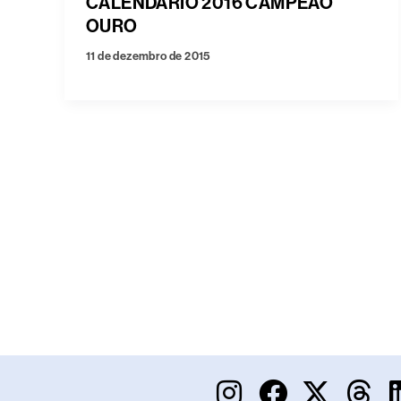
CALENDÁRIO 2016 CAMPEÃO
OURO
11 de dezembro de 2015
I
F
X
T