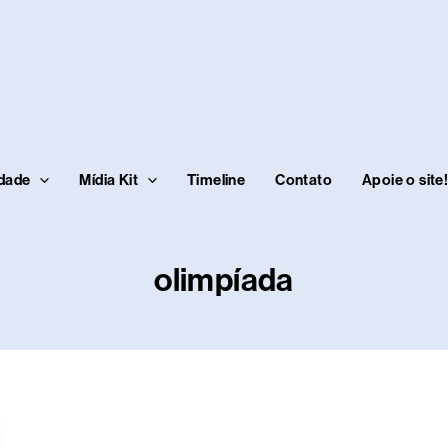
idade
Mídia Kit
Timeline
Contato
Apoie o site
olimpíada