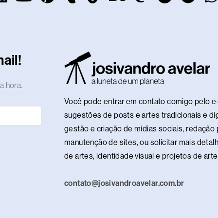
i
o
i
u
i
e
a
p
e
n
u
n
m
k
h
s
o
l
k
t
t
b
t
a
t
t
e
t
e
u
e
l
o
n
o
i
g
ail!
d
b
r
r
k
c
d
f
r
i
e
e
e
o
y
a
a hora.
n
s
n
m
Você pode entrar em contato comigo pelo e-
t
sugestões de posts e artes tradicionais e dig
gestão e criação de mídias sociais, redação p
manutenção de sites, ou solicitar mais detalh
de artes, identidade visual e projetos de ar
contato@josivandroavelar.com.br