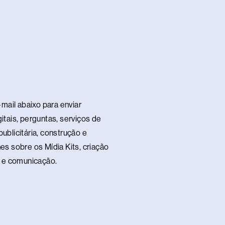
h
a
s
a
p
p
mail abaixo para enviar
itais, perguntas, serviços de
ublicitária, construção e
es sobre os Mídia Kits, criação
te e comunicação.