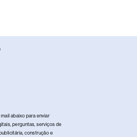
W
h
a
s
a
p
p
mail abaixo para enviar
itais, perguntas, serviços de
ublicitária, construção e