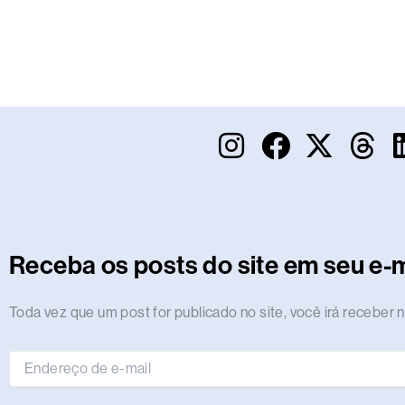
I
F
X
T
n
a
-
h
s
c
t
r
t
e
w
e
a
b
i
a
Receba os posts do site em seu e-m
g
o
t
d
r
o
t
s
Endereço
Toda vez que um post for publicado no site, você irá receber n
de
a
k
e
e-
m
r
mail