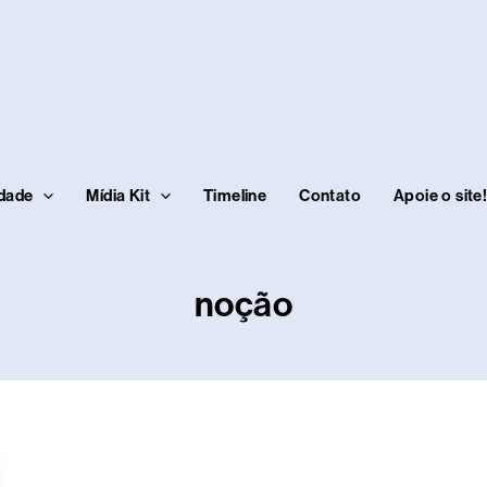
idade
Mídia Kit
Timeline
Contato
Apoie o site
noção