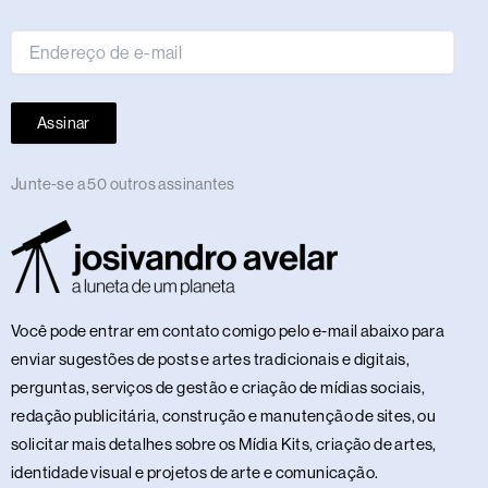
e-
mail
Assinar
Junte-se a 50 outros assinantes
Você pode entrar em contato comigo pelo e-mail abaixo para
enviar sugestões de posts e artes tradicionais e digitais,
perguntas, serviços de gestão e criação de mídias sociais,
redação publicitária, construção e manutenção de sites, ou
solicitar mais detalhes sobre os Mídia Kits, criação de artes,
identidade visual e projetos de arte e comunicação.