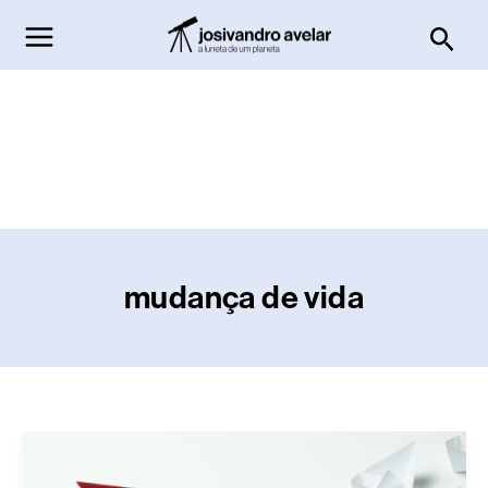
Ir
Pesq
para
o
conteúdo
mudança de vida