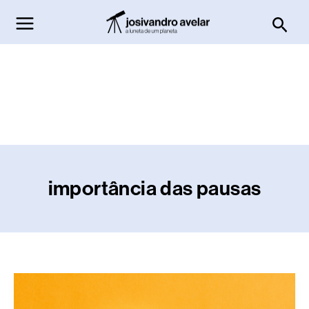
Ir
Pesq
para
o
conteúdo
importância das pausas