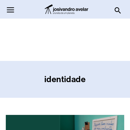
Ir
Pesq
para
o
conteúdo
identidade