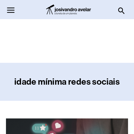
Ir
Pesq
para
o
conteúdo
idade mínima redes sociais