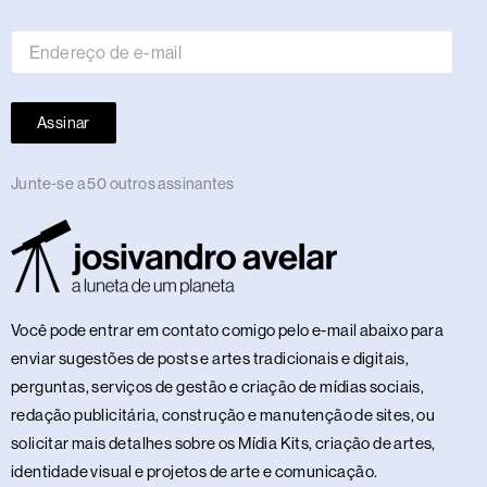
e-
mail
Assinar
Junte-se a 50 outros assinantes
Você pode entrar em contato comigo pelo e-mail abaixo para
enviar sugestões de posts e artes tradicionais e digitais,
perguntas, serviços de gestão e criação de mídias sociais,
redação publicitária, construção e manutenção de sites, ou
solicitar mais detalhes sobre os Mídia Kits, criação de artes,
identidade visual e projetos de arte e comunicação.