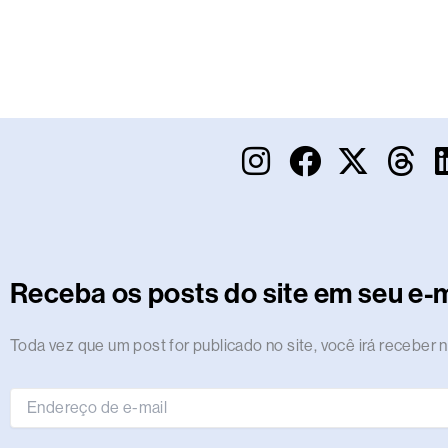
I
F
X
T
n
a
-
h
s
c
t
r
t
e
w
e
a
b
i
a
Receba os posts do site em seu e-m
g
o
t
d
r
o
t
s
Endereço
Toda vez que um post for publicado no site, você irá receber n
de
a
k
e
e-
m
r
mail