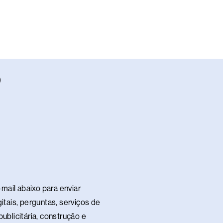
W
h
a
s
a
p
p
mail abaixo para enviar
itais, perguntas, serviços de
ublicitária, construção e