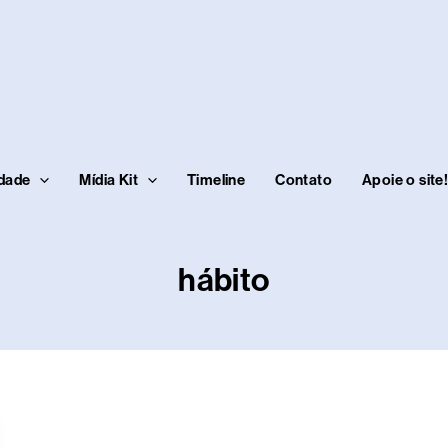
idade
Mídia Kit
Timeline
Contato
Apoie o site
hábito