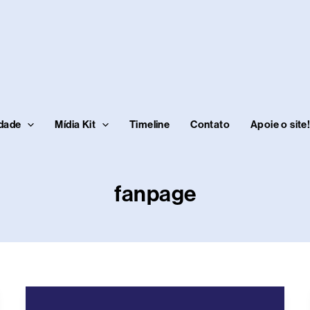
idade
Mídia Kit
Timeline
Contato
Apoie o site
fanpage