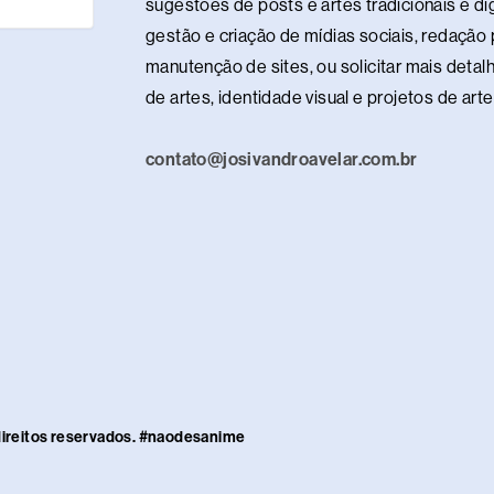
t
sugestões de posts e artes tradicionais e dig
gestão e criação de mídias sociais, redação p
manutenção de sites, ou solicitar mais detalh
de artes, identidade visual e projetos de ar
contato@josivandroavelar.com.br
direitos reservados. #naodesanime