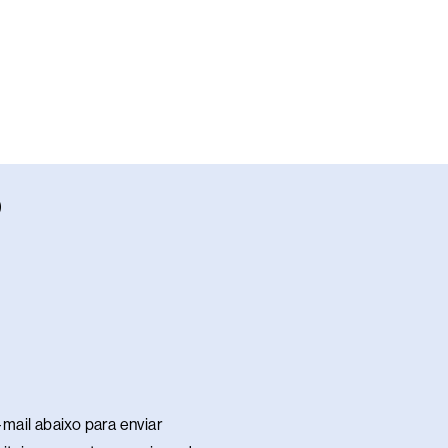
W
h
a
s
a
p
p
mail abaixo para enviar