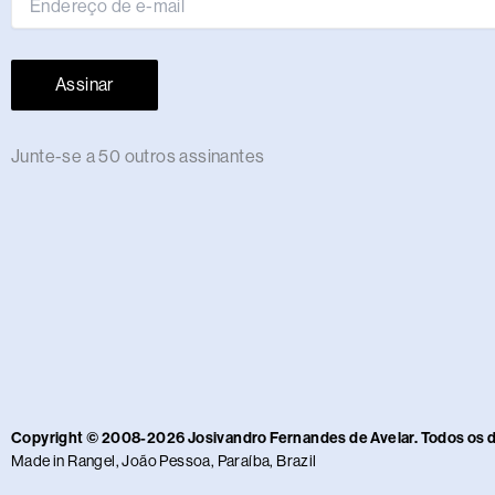
m
r
Assinar
Junte-se a 50 outros assinantes
Copyright © 2008-2026 Josivandro Fernandes de Avelar. Todos os 
Made in Rangel, João Pessoa, Paraíba, Brazil​