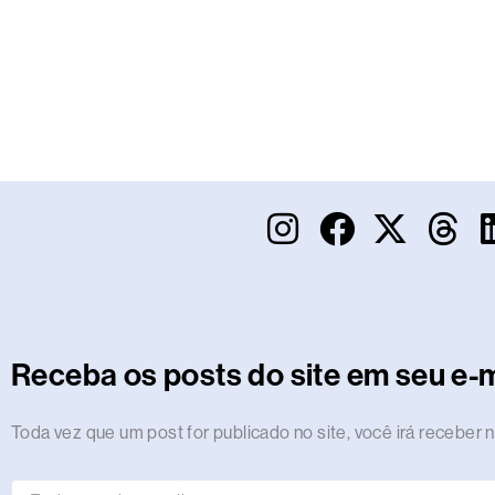
I
F
X
T
n
a
-
h
s
c
t
r
t
e
w
e
a
b
i
a
Receba os posts do site em seu e-m
g
o
t
d
r
o
t
s
Endereço
Toda vez que um post for publicado no site, você irá receber n
de
a
k
e
e-
mail