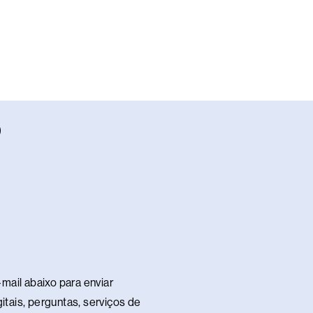
W
h
a
s
a
p
p
mail abaixo para enviar
itais, perguntas, serviços de