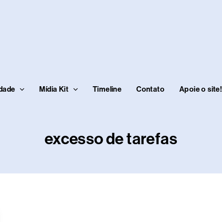
idade
Mídia Kit
Timeline
Contato
Apoie o site
excesso de tarefas