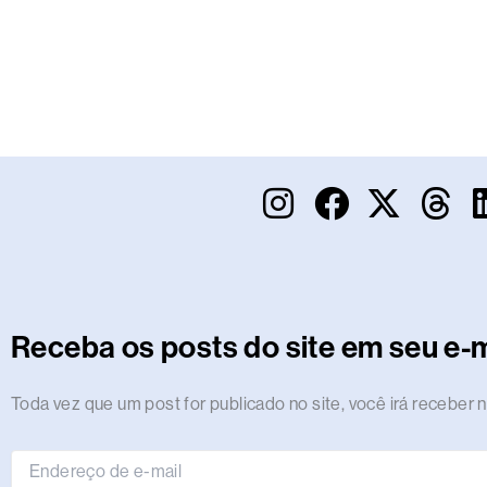
I
F
X
T
n
a
-
h
s
c
t
r
t
e
w
e
a
b
i
a
Receba os posts do site em seu e-m
g
o
t
d
r
o
t
s
Endereço
Toda vez que um post for publicado no site, você irá receber n
de
a
k
e
e-
m
r
mail