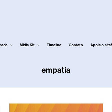
idade
Mídia Kit
Timeline
Contato
Apoie o site
empatia