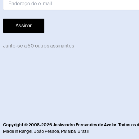
m
r
mail
Assinar
Junte-se a 50 outros assinantes
Copyright © 2008-2026 Josivandro Fernandes de Avelar. Todos os 
Made in Rangel, João Pessoa, Paraíba, Brazil​