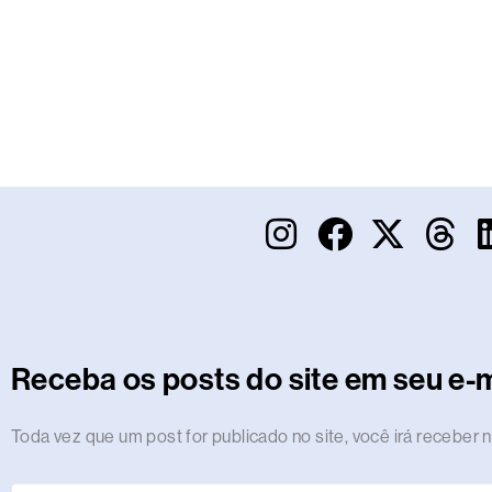
I
F
X
T
n
a
-
h
s
c
t
r
t
e
w
e
a
b
i
a
Receba os posts do site em seu e-m
g
o
t
d
r
o
t
s
Endereço
Toda vez que um post for publicado no site, você irá receber n
de
a
k
e
e-