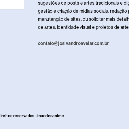
t
sugestões de posts e artes tradicionais e dig
gestão e criação de mídias sociais, redação p
manutenção de sites, ou solicitar mais detalh
de artes, identidade visual e projetos de ar
contato@josivandroavelar.com.br
direitos reservados. #naodesanime