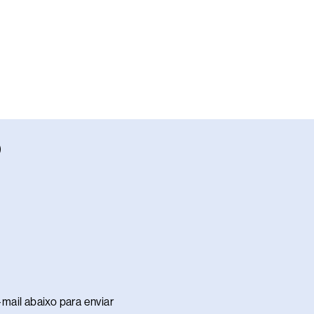
W
h
a
s
a
p
p
mail abaixo para enviar