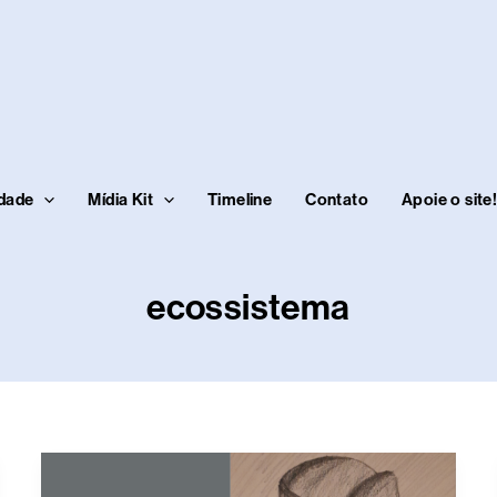
idade
Mídia Kit
Timeline
Contato
Apoie o site
ecossistema