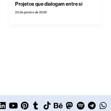
Projetos que dialogam entre si
25 de janeiro de 2026
L
Y
P
T
T
B
M
S
T
W