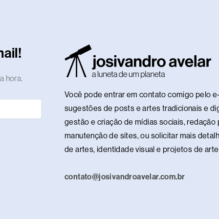
i
o
i
u
i
e
a
p
e
h
n
u
n
m
k
h
s
o
l
a
k
t
t
b
t
a
t
t
e
t
e
u
e
l
o
n
o
i
g
s
ail!
d
b
r
r
k
c
d
f
r
a
i
e
e
e
o
y
a
p
a hora.
n
s
n
m
p
Você pode entrar em contato comigo pelo e-
t
sugestões de posts e artes tradicionais e dig
gestão e criação de mídias sociais, redação p
manutenção de sites, ou solicitar mais detalh
de artes, identidade visual e projetos de ar
contato@josivandroavelar.com.br