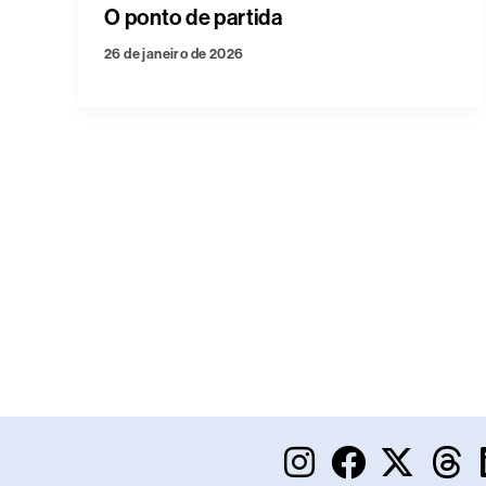
O ponto de partida
26 de janeiro de 2026
I
F
X
T