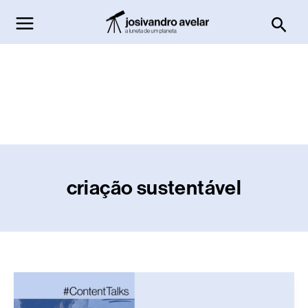
Ir
Pesq
para
o
conteúdo
criação sustentável