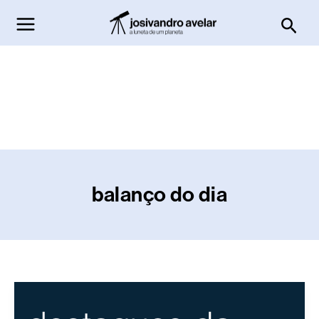
Ir
Pesq
para
o
conteúdo
balanço do dia