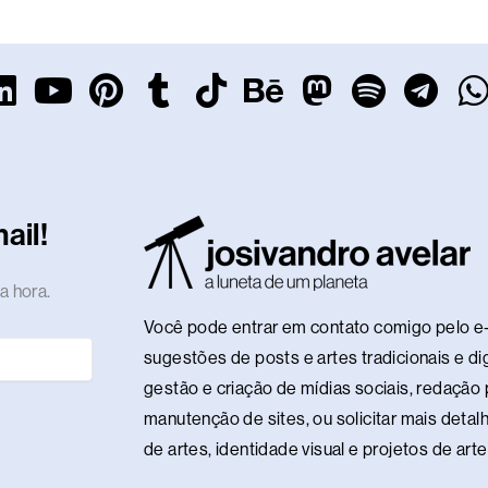
L
Y
P
T
T
B
M
S
T
i
o
i
u
i
e
a
p
e
n
u
n
m
k
h
s
o
l
k
t
t
b
t
a
t
t
e
t
e
u
e
l
o
n
o
i
g
ail!
d
b
r
r
k
c
d
f
r
i
e
e
e
o
y
a
a hora.
n
s
n
m
Você pode entrar em contato comigo pelo e-
t
sugestões de posts e artes tradicionais e dig
gestão e criação de mídias sociais, redação p
manutenção de sites, ou solicitar mais detalh
de artes, identidade visual e projetos de ar