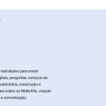
W
h
a
s
a
p
p
mail abaixo para enviar
itais, perguntas, serviços de
ublicitária, construção e
es sobre os Mídia Kits, criação
te e comunicação.