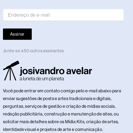
e-
mail
Assinar
Junte-se a 50 outros assinantes
Você pode entrar em contato comigo pelo e-mail abaixo para
enviar sugestões de posts e artes tradicionais e digitais,
perguntas, serviços de gestão e criação de mídias sociais,
redação publicitária, construção e manutenção de sites, ou
solicitar mais detalhes sobre os Mídia Kits, criação de artes,
identidade visual e projetos de arte e comunicação.